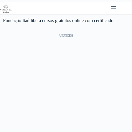
Pular
para
o
conteúdo
Fundação Itaú libera cursos gratuitos online com certificado
ANÚNCIOS