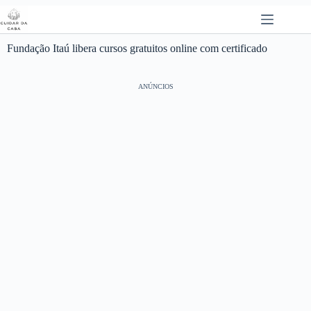
Pular
para
o
conteúdo
Fundação Itaú libera cursos gratuitos online com certificado
ANÚNCIOS