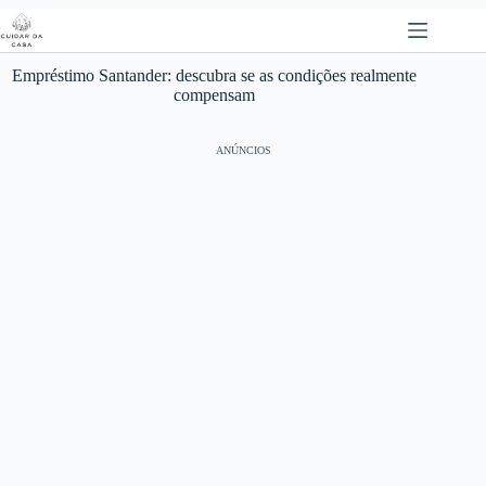
Pular
para
o
conteúdo
Empréstimo Santander: descubra se as condições realmente
compensam
ANÚNCIOS