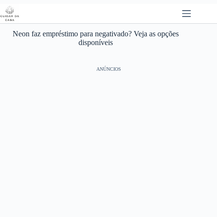
Pular
para
o
conteúdo
Neon faz empréstimo para negativado? Veja as opções
disponíveis
ANÚNCIOS