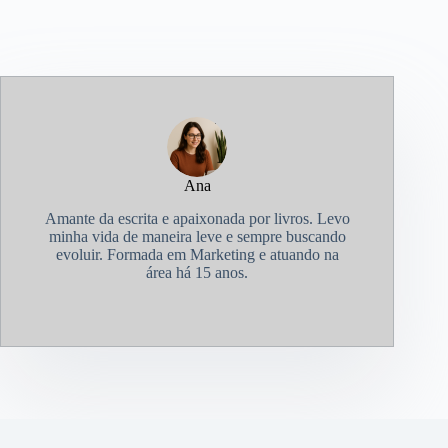
Ana
Amante da escrita e apaixonada por livros. Levo
minha vida de maneira leve e sempre buscando
evoluir. Formada em Marketing e atuando na
área há 15 anos.