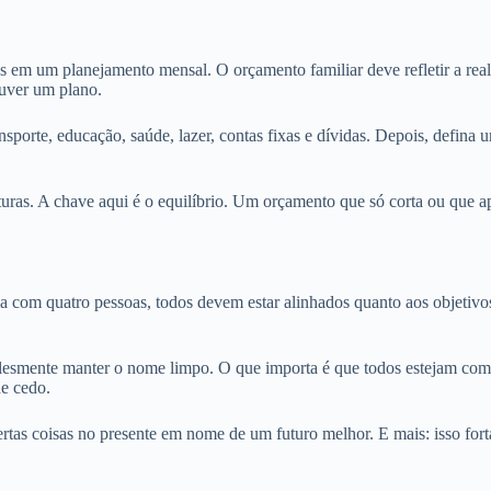
s em um planejamento mensal. O orçamento familiar deve refletir a r
ouver um plano.
sporte, educação, saúde, lazer, contas fixas e dívidas. Depois, defina 
ras. A chave aqui é o equilíbrio. Um orçamento que só corta ou que ap
 com quatro pessoas, todos devem estar alinhados quanto aos objetivos.
mplesmente manter o nome limpo. O que importa é que todos estejam c
e cedo.
rtas coisas no presente em nome de um futuro melhor. E mais: isso fortal