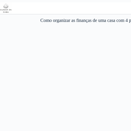
Pular
para
o
conteúdo
Como organizar as finanças de uma casa com 4 pe