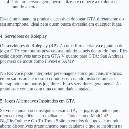
Crie um personagem, personalize-o e comece a explorar o
mundo aberto.
Essa é uma maneira prática e acessível de jogar GTA diretamente do
seu smartphone, ideal para quem busca diversão em qualquer lugar.
4. Servidores de Roleplay
Os servidores de Roleplay (RP) são uma forma criativa e gratuita de
jogar GTA com outras pessoas, assumindo papéis dentro do jogo. Eles
estão disponíveis tanto para GTA V quanto para GTA: San Andreas,
por meio de mods como FiveM e SAMP.
No RP, você pode interpretar personagens como policiais, médicos,
empresários ou até mesmo criminosos, criando histórias únicas e
interagindo com outros jogadores. Esses servidores geralmente são
gratuitos e contam com uma comunidade engajada.
5. Jogos Alternativos Inspirados em GTA
Se você ainda não consegue acessar GTA, há jogos gratuitos que
oferecem experiências semelhantes. Títulos como MadOut2
BigCityOnline e Go To Town 5 são exemplos de jogos de mundo
aberto disponíveis gratuitamente para celulares e que se inspiram na