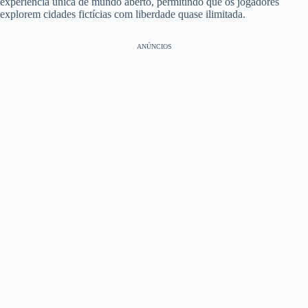
experiência única de mundo aberto, permitindo que os jogadores
explorem cidades fictícias com liberdade quase ilimitada.
ANÚNCIOS