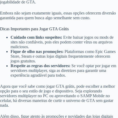
jogabilidade de GTA.
Embora não sejam exatamente iguais, essas opções oferecem diversão
garantida para quem busca algo semelhante sem custo.
Dicas Importantes para Jogar GTA Grátis
Cuidado com links suspeitos:
Evite baixar jogos ou mods de
sites não confiáveis, pois eles podem conter vírus ou arquivos
maliciosos.
Fique de olho nas promoções:
Plataformas como Epic Games
Store, Steam e outras lojas digitais frequentemente oferecem
jogos gratuitos.
Respeite as regras dos servidores:
Se você optar por jogar em
servidores multiplayer, siga as diretrizes para garantir uma
experiência agradável para todos.
Agora que você sabe como jogar GTA grátis, pode escolher a melhor
opção para o seu estilo de jogo e dispositivo. Seja explorando
servidores multiplayer no PC ou aproveitando o SAMP Mobile no
celular, há diversas maneiras de curtir o universo de GTA sem gastar
nada.
Além disso, fique atento às promoções e novidades das lojas digitais