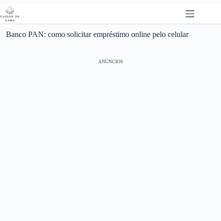
Pular
para
o
conteúdo
Banco PAN: como solicitar empréstimo online pelo celular
ANÚNCIOS